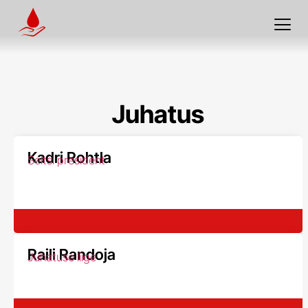
Juhatus
Kadri Rohtla
Seltsi president
Raili Randoja
Juhatuse liige