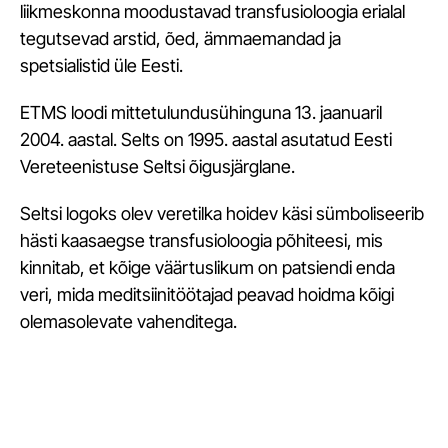
liikmeskonna moodustavad transfusioloogia erialal
tegutsevad arstid, õed, ämmaemandad ja
spetsialistid üle Eesti.
ETMS loodi mittetulundusühinguna 13. jaanuaril
2004. aastal. Selts on 1995. aastal asutatud Eesti
Vereteenistuse Seltsi õigusjärglane.
Seltsi logoks olev veretilka hoidev käsi sümboliseerib
hästi kaasaegse transfusioloogia põhiteesi, mis
kinnitab, et kõige väärtuslikum on patsiendi enda
veri, mida meditsiinitöötajad peavad hoidma kõigi
olemasolevate vahenditega.