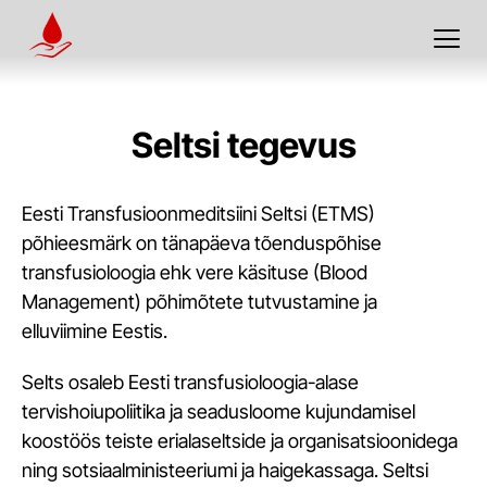
Seltsi tegevus
Eesti Transfusioonmeditsiini Seltsi (ETMS)
põhieesmärk on tänapäeva tõenduspõhise
transfusioloogia ehk vere käsituse (Blood
Management) põhimõtete tutvustamine ja
elluviimine Eestis.
Selts osaleb Eesti transfusioloogia-alase
tervishoiupoliitika ja seadusloome kujundamisel
koostöös teiste erialaseltside ja organisatsioonidega
ning sotsiaalministeeriumi ja haigekassaga. Seltsi