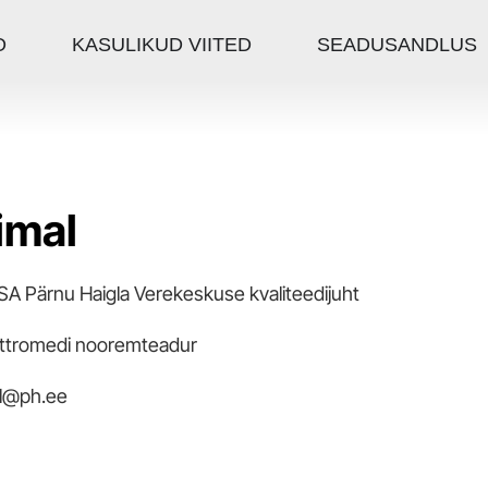
O
KASULIKUD VIITED
SEADUSANDLUS
imal
SA Pärnu Haigla Verekeskuse kvaliteedijuht
ttromedi nooremteadur
al@ph.ee