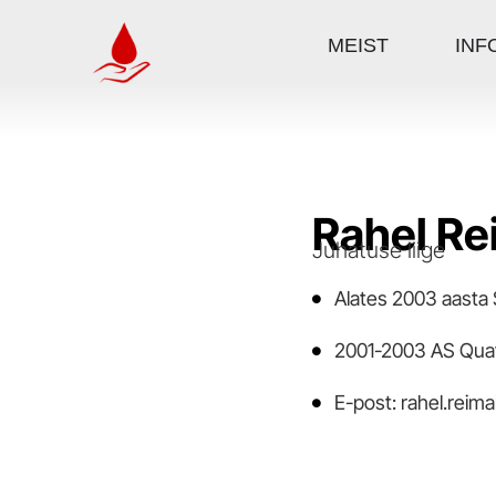
MEIST
INF
Rahel Re
Juhatuse liige
Alates 2003 aasta 
2001-2003 AS Qua
E-post: rahel.reim