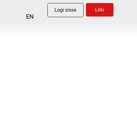
Liitu
Logi sisse
EN